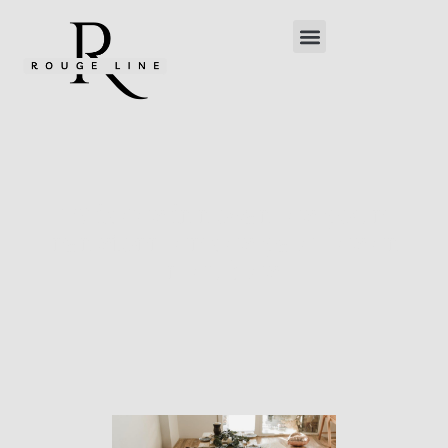
27 idées innovantes pour
transformer des palettes en
meubles